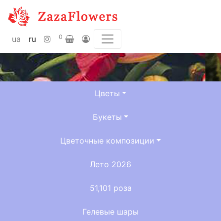
0
ua
ru
Цветы
Букеты
Цветочные композиции
Лето 2026
51,101 роза
Гелевые шары